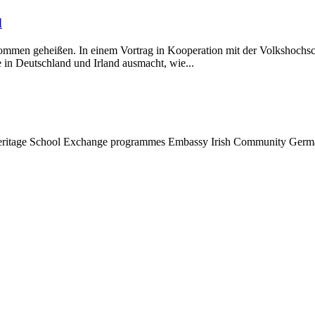
d
men geheißen. In einem Vortrag in Kooperation mit der Volkshochschu
 in Deutschland und Irland ausmacht, wie...
eritage
School
Exchange programmes
Embassy
Irish Community
Germa