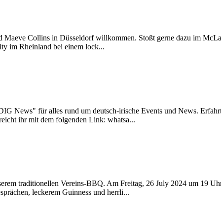
d Maeve Collins in Düsseldorf willkommen. Stoßt gerne dazu im McLaugh
ty im Rheinland bei einem lock...
IG News" für alles rund um deutsch-irische Events und News. Erfahrt
eicht ihr mit dem folgenden Link:
whatsa
...
serem traditionellen Vereins-BBQ. Am Freitag, 26 July 2024 um 19 Uhr
prächen, leckerem Guinness und herrli...