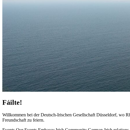
Fáilte!
Willkommen bei der Deutsch-Irischen Gesellschaft Düsseldorf, wo 
Freundschaft zu feiern.
Events
Our Events
Embassy
Irish Community
German-Irish relations