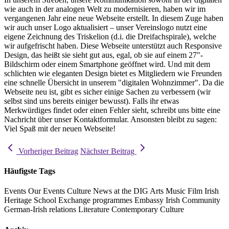
wie auch in der analogen Welt zu modernisieren, haben wir im
vergangenen Jahr eine neue Webseite erstellt. In diesem Zuge haben
wir auch unser Logo aktualisiert – unser Vereinslogo nutzt eine
eigene Zeichnung des Triskelion (d.i. die Dreifachspirale), welche
wir aufgefrischt haben. Diese Webseite unterstützt auch Responsive
Design, das heißt sie sieht gut aus, egal, ob sie auf einem 27"-
Bildschirm oder einem Smartphone geöffnet wird. Und mit dem
schlichten wie eleganten Design bietet es Mitgliedern wie Freunden
eine schnelle Übersicht in unserem "digitalen Wohnzimmer". Da die
Webseite neu ist, gibt es sicher einige Sachen zu verbessern (wir
selbst sind uns bereits einiger bewusst). Falls ihr etwas
Merkwürdiges findet oder einen Fehler sieht, schreibt uns bitte eine
Nachricht über unser
Kontaktformular
. Ansonsten bleibt zu sagen:
Viel Spaß mit der neuen Webseite!
Vorheriger Beitrag
Nächster Beitrag
Häufigste Tags
Events
Our Events
Culture
News at the DIG
Arts
Music
Film
Irish
Heritage
School
Exchange programmes
Embassy
Irish Community
German-Irish relations
Literature
Contemporary Culture